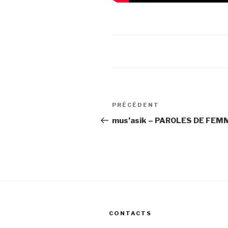
Navigation
PRÉCÉDENT
Article
de
précédent
mus’asik – PAROLES DE FEM
l’article
CONTACTS