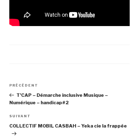
Navigation
PRÉCÉDENT
Article
de
précédent
T’CAP – Démarche inclusive Musique –
l’article
Numérique – handicap#2
SUIVANT
Article
suivant
COLLECTIF MOBIL CASBAH – Yeka cie la frappée