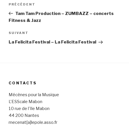
Navigation
PRÉCÉDENT
Article
de
précédent
Tam Tam Production – ZUMBAZZ – concerts
l’article
Fitness & Jazz
SUIVANT
Article
suivant
La Felicita Festival – La Felicita Festival
CONTACTS
Mécènes pour la Musique
L'ESScale Mabon
10 rue de l'Ile Mabon
44 200 Nantes
mecenat[a]lepole.asso.fr