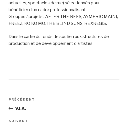
actuelles, spectacles de rue) sélectionnés pour
bénéficier d’un cadre professionnalisant.
Groupes / projets : AFTER THE BEES, AYMERIC MAINI,
FREEZ, KO KO MO, THE BLIND SUNS, REXREGIS.
Dans le cadre du fonds de soutien aux structures de
production et de développement d’artistes
Navigation
PRÉCÉDENT
Article
de
précédent
V.I.A.
l’article
SUIVANT
Article