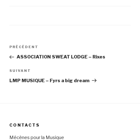
Navigation
PRÉCÉDENT
Article
de
précédent
ASSOCIATION SWEAT LODGE – Rixes
l’article
SUIVANT
Article
suivant
LMP MUSIQUE – Fyrs a big dream
CONTACTS
Mécènes pour la Musique