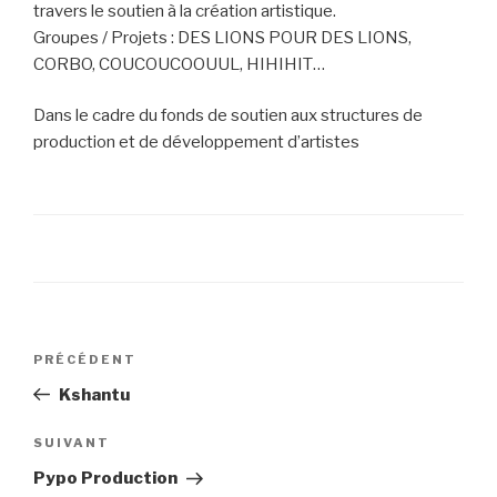
travers le soutien à la création artistique.
Groupes / Projets : DES LIONS POUR DES LIONS,
CORBO, COUCOUCOOUUL, HIHIHIT…
Dans le cadre du fonds de soutien aux structures de
production et de développement d’artistes
Navigation
PRÉCÉDENT
Article
de
précédent
Kshantu
l’article
SUIVANT
Article
suivant
Pypo Production