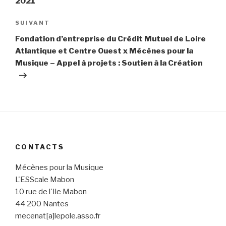
2021
SUIVANT
Article
suivant
Fondation d’entreprise du Crédit Mutuel de Loire
Atlantique et Centre Ouest x Mécènes pour la
Musique – Appel à projets : Soutien à la Création
CONTACTS
Mécènes pour la Musique
L'ESScale Mabon
10 rue de l'Ile Mabon
44 200 Nantes
mecenat[a]lepole.asso.fr