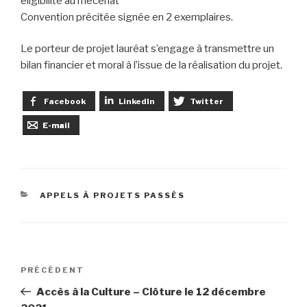
éligibilité au mécénat
Convention précitée signée en 2 exemplaires.
Le porteur de projet lauréat s’engage à transmettre un
bilan financier et moral à l’issue de la réalisation du projet.
Facebook
LinkedIn
Twitter
E-mail
CATÉGORIES
APPELS À PROJETS PASSÉS
Navigation
PRÉCÉDENT
Article
de
précédent
Accès à la Culture – Clôture le 12 décembre
l’article