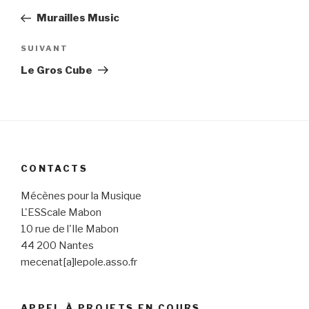
de
précédent
Murailles Music
l’article
SUIVANT
Article
suivant
Le Gros Cube
CONTACTS
Mécènes pour la Musique
L'ESScale Mabon
10 rue de l'Ile Mabon
44 200 Nantes
mecenat[a]lepole.asso.fr
APPEL À PROJETS EN COURS