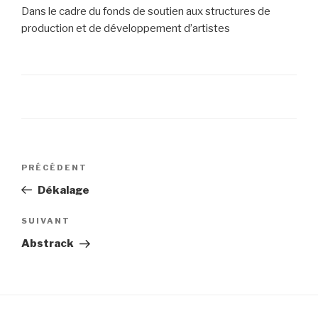
Dans le cadre du fonds de soutien aux structures de
production et de développement d’artistes
Navigation
PRÉCÉDENT
Article
de
précédent
Dékalage
l’article
SUIVANT
Article
suivant
Abstrack