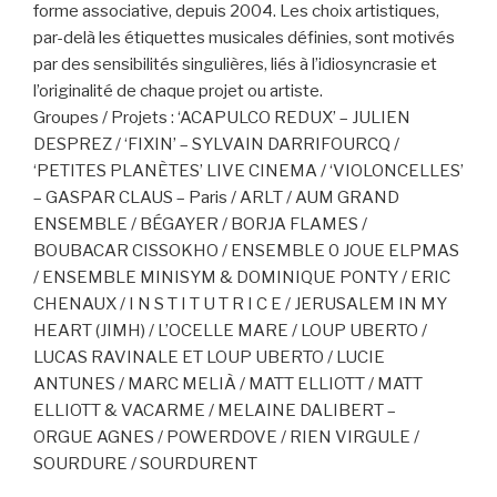
forme associative, depuis 2004. Les choix artistiques,
par-delà les étiquettes musicales définies, sont motivés
par des sensibilités singulières, liés à l’idiosyncrasie et
l’originalité de chaque projet ou artiste.
Groupes / Projets : ‘ACAPULCO REDUX’ – JULIEN
DESPREZ / ‘FIXIN’ – SYLVAIN DARRIFOURCQ /
‘PETITES PLANÈTES’ LIVE CINEMA / ‘VIOLONCELLES’
– GASPAR CLAUS – Paris / ARLT / AUM GRAND
ENSEMBLE / BÉGAYER / BORJA FLAMES /
BOUBACAR CISSOKHO / ENSEMBLE 0 JOUE ELPMAS
/ ENSEMBLE MINISYM & DOMINIQUE PONTY / ERIC
CHENAUX / I N S T I T U T R I C E / JERUSALEM IN MY
HEART (JIMH) / L’OCELLE MARE / LOUP UBERTO /
LUCAS RAVINALE ET LOUP UBERTO / LUCIE
ANTUNES / MARC MELIÀ / MATT ELLIOTT / MATT
ELLIOTT & VACARME / MELAINE DALIBERT –
ORGUE AGNES / POWERDOVE / RIEN VIRGULE /
SOURDURE / SOURDURENT