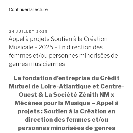
Continuer la lecture
de
« Appel
à
projets
PUBLIÉ
24 JUILLET 2025
LE
« Soutien
Appel à projets Soutien à la Création
à
Musicale – 2025 – En direction des
la
femmes et/ou personnes minorisées de
Création
genres musicien·nes
Musicale »
#1
La fondation d’entreprise du Crédit
–
Mutuel de Loire-Atlantique et Centre-
2026 »
Ouest & La Société Zénith NM x
Mécènes pour la Musique – Appel à
projets : Soutien à la Création en
direction des femmes et/ou
personnes minorisées de genres