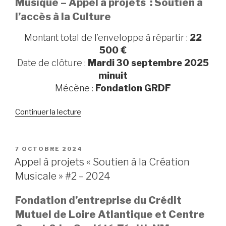
Musique – Appel à projets : Soutien à
–
l’accès à la Culture
2025
–
Montant total de l’enveloppe à répartir :
22
En
500 €
direction
Date de clôture :
Mardi 30 septembre 2025
des
minuit
femmes
Mécène :
Fondation GRDF
et/ou
personnes
Continuer la lecture
de
minorisées
« Appel
de
à
genres
projets
PUBLIÉ
7 OCTOBRE 2024
musicien·nes »
LE
Soutien
Appel à projets « Soutien à la Création
à
Musicale » #2 – 2024
l’accès
à
Fondation d’entreprise du Crédit
la
Mutuel de Loire Atlantique et Centre
Culture