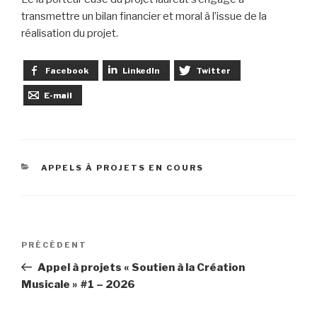
transmettre un bilan financier et moral à l’issue de la
réalisation du projet.
Facebook
LinkedIn
Twitter
E-mail
CATÉGORIES
APPELS À PROJETS EN COURS
Navigation
PRÉCÉDENT
Article
de
précédent
Appel à projets « Soutien à la Création
l’article
Musicale » #1 – 2026