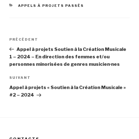
CATÉGORIES
APPELS À PROJETS PASSÉS
Navigation
PRÉCÉDENT
Article
de
précédent
Appel à projets Soutien à la Création Musicale
l’article
1 – 2024 – En direction des femmes et/ou
personnes minorisées de genres musicien·nes
SUIVANT
Article
suivant
Appel à projets « Soutien à la Création Musicale »
#2 – 2024