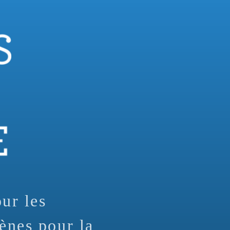
our les
ènes pour la