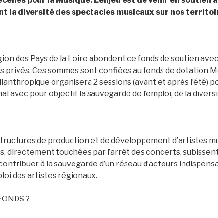
́cènes pour la Musique. L’enjeu est de venir en soutien
nt la diversité des spectacles musicaux sur nos territoi
égion des Pays de la Loire abondent ce fonds de soutien av
s privés. Ces sommes sont confiées au fonds de dotation M
ilanthropique organisera 2 sessions (avant et après l’été) 
nal avec pour objectif la sauvegarde de l’emploi, de la divers
 structures de production et de développement d’artistes mu
es, directement touchées par l’arrêt des concerts, subissen
contribuer à la sauvegarde d’un réseau d’acteurs indispensab
loi des artistes régionaux.
FONDS ?