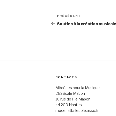
Navigation
PRÉCÉDENT
Article
de
précédent
Soutien à la création musica
l’article
CONTACTS
Mécènes pour la Musique
L'ESScale Mabon
10 rue de l'Ile Mabon
44 200 Nantes
mecenat[a]lepole.asso.fr