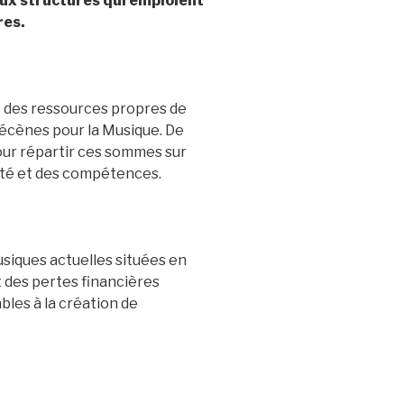
 aux structures qui emploient
res.
ec des ressources propres de
écènes pour la Musique. De
pour répartir ces sommes sur
ité et des compétences.
siques actuelles situées en
t des pertes financières
les à la création de