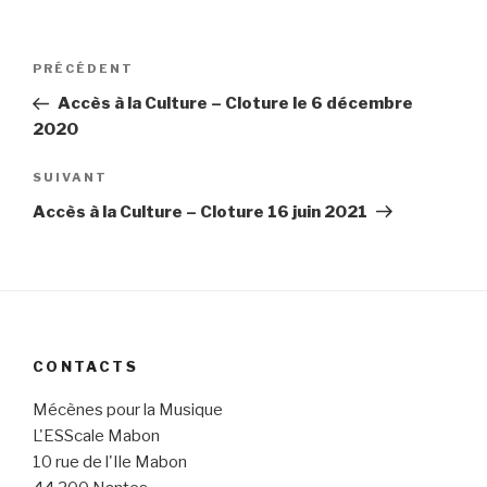
Navigation
PRÉCÉDENT
Article
de
précédent
Accès à la Culture – Cloture le 6 décembre
l’article
2020
SUIVANT
Article
suivant
Accès à la Culture – Cloture 16 juin 2021
CONTACTS
Mécènes pour la Musique
L'ESScale Mabon
10 rue de l'Ile Mabon